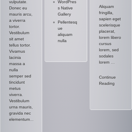
vulputate.
WordPres
Aliquam
Donec eu
s Native
fringilla,
mauris arcu,
Gallery
sapien eget
a viverra
Pellentesq
scelerisque
tortor.
ue
placerat,
Vestibulum
aliquam
lorem libero
sit amet
nulla
cursus
tellus tortor.
lorem, sed
Vivamus
sodales
lacinia
lorem …
massa a
nulla
semper sed
Continue
tincidunt
Reading
metus
viverra.
Vestibulum
urna mauris,
gravida nec
elementum...